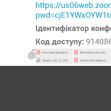
https://us06web.zo
pwd=cjE1YWxOYW1t
Ідентифікатор конф
Код доступу:
91408
Анотація дисертації Скворцова С.О.pdf
Висновок про наукову новизну, теоретичне та практичне значення результатів дисертації Скворцова С.О.pdf
Захист_28_12_2021.mp4
Наказ про видачу диплома PhD Скворцову С.О.pdf