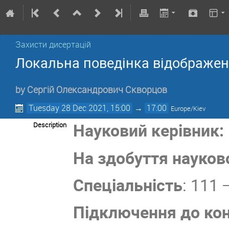
Захисти дисертацій
Локальна поведінка відображе
by
Сергій Олександрович Скворцов
Tuesday 28 Dec 2021, 15:00
→
17:00
Europe/Kiev
Науковий керівник:
Description
На здобуття науков
Спеціальність
: 111
Підключення до кон