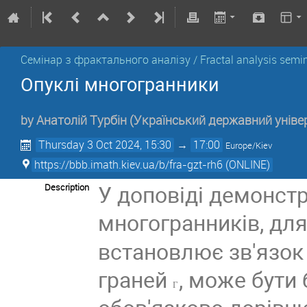
Семінар з фрактального аналізу / Fractal analysis semi
Опуклі многогранники
by
Анатолій Турбін
(Український державний уніве
Thursday 3 Oct 2024, 15:30
→
17:00
Europe/Kiev
https://bbb.imath.kiev.ua/b/fra-gzt-rh6 (ONLINE)
У доповіді демонст
Description
многогранників, дл
встановлює зв'язо
граней
, може бути
Г