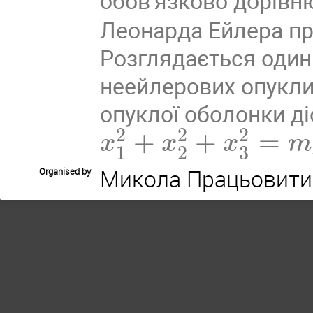
обов'язково дорів
Леонарда Ейлера пр
Розглядається один
неейлерових опукли
опуклої оболонки д
2
2
2
+
+
=
x
x
x
m
1
2
3
Микола Працьовити
Organised by