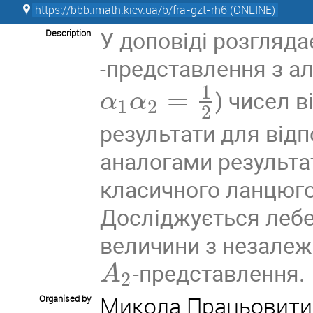
https://bbb.imath.kiev.ua/b/fra-gzt-rh6 (ONLINE)
У доповіді розгляд
Description
-представлення з а
1
=
) чисел в
α
α
1
2
2
результати для відп
аналогами результат
класичного ланцюго
Досліджується лебе
величини з незале
-представлення.
A
2
Микола Працьовити
Organised by