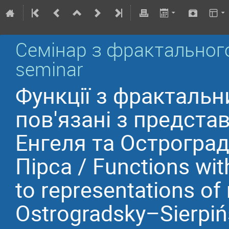
Семінар з фрактального а
seminar
Функції з фракталь
пов'язані з предст
Енгеля та Острогра
Пірса / Functions with
to representations of
Ostrogradsky–Sierpiń