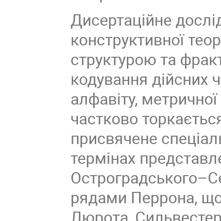
Дисертаційне дослі
конструктивної теор
структурою та фрак
кодування дійсних 
алфавіту, метричної 
частково торкається
присвячене спеціал
термінах представл
Остроградського–Се
рядами Перрона, що
Люрота, Сильвестер