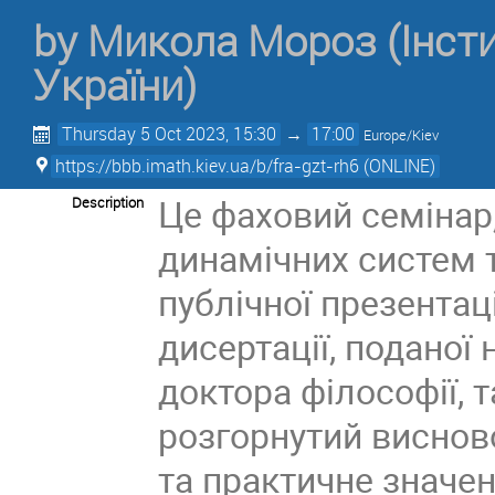
by
Микола Мороз
(Інс
України)
Thursday 5 Oct 2023, 15:30
→
17:00
Europe/Kiev
https://bbb.imath.kiev.ua/b/fra-gzt-rh6 (ONLINE)
Це фаховий семінар,
Description
динамічних систем 
публічної презентац
дисертації, поданої
доктора філософії, т
розгорнутий висново
та практичне значен