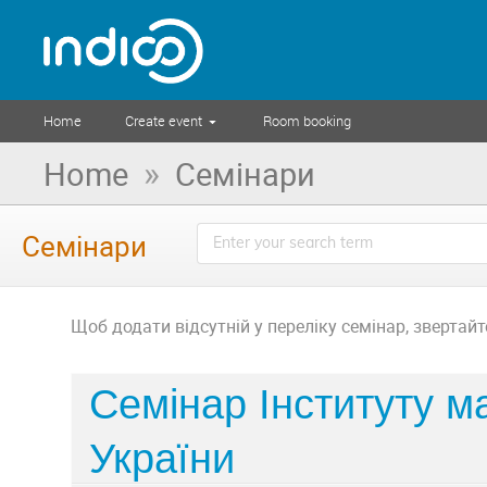
Home
Create event
Room booking
»
Home
Семінари
Семінари
Щоб додати відсутній у переліку семінар, звертайт
Семінар Інституту 
України