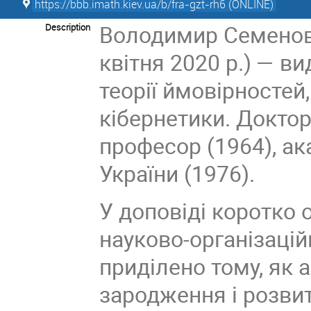
https://bbb.imath.kiev.ua/b/fra-gzt-rh6 (ONLINE)
Володимир Семенови
Description
квітня 2020 р.) — ви
теорії ймовірностей
кібернетики. Доктор
професор (1964), ак
України (1976).
У доповіді коротко 
науково-організацій
приділено тому, як
зародження і розвито