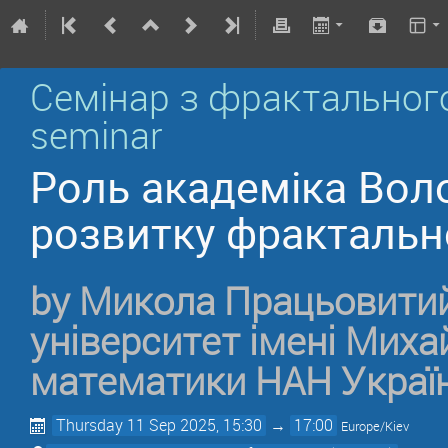
Семінар з фрактального а
seminar
Роль академіка Вол
розвитку фрактально
by
Микола Працьовити
університет імені Миха
математики НАН Украї
Thursday 11 Sep 2025, 15:30
→
17:00
Europe/Kiev