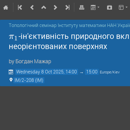
Топологічний семінар Інституту математики НАН Украї
-ін'єктивність природного вк
π
1
неорієнтованих поверхнях
by
Богдан Мажар
Wednesday 8 Oct 2025, 14:00
→
15:00
Europe/Kiev
IM/2-208 (IM)