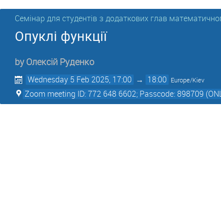
Семінар для студентів з додаткових глав математично
Опуклі функції
by
Олексій Руденко
Wednesday 5 Feb 2025, 17:00
→
18:00
Europe/Kiev
Zoom meeting ID: 772 648 6602; Passcode: 898709 (ON